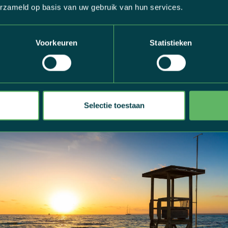
erzameld op basis van uw gebruik van hun services.
OONHEID EN GEKTE VAN MALLORCA VAN OP J
Voorkeuren
Statistieken
 met ons op fietsvakantie naar Mallorca gaat, ben je 8 ge
and rijker. Misschien kennen jij en je medereizigers nog mee
js. We kijken ernaar uit om erover te horen volgende keer 
g
hier
alle afreisdata van onze fietsvakanties naar het zin
!
Selectie toestaan