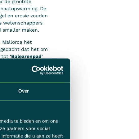
r de grootste
imaatopwarming. De
gel en erosie zouden
ns wetenschappers
nd smaller maken.
n Mallorca het
k gedacht dat het om
tot ‘
Balearenpad
’
r plat lijf,
 van de soort zijn.
e lokale bevolking een
n Moorse aanval van
Over
k, gekleurde rook en
die in de
 media te bieden en om ons
lijk een krokodil
ze partners voor social
ummie van de ‘Drac
nformatie die u aan ze heeft
en we in het midden.