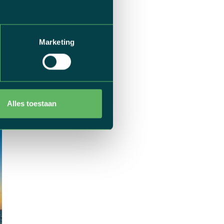
E EIGEN FIETS
Marketing
kke weetjes over het
r bijzondere feitjes
dat je met ons
derende zuiden en go
Alles toestaan