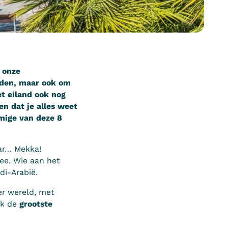
r onze
anden, maar ook om
t eiland ook nog
en dat je alles weet
mige van deze 8
ar… Mekka!
ee. Wie aan het
di-Arabië.
er wereld, met
ok de
grootste