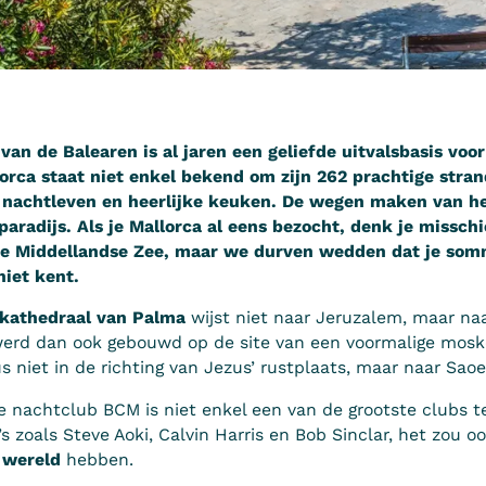
van de Balearen is al jaren een geliefde uitvalsbasis voo
lorca staat niet enkel bekend om zijn 262 prachtige str
, nachtleven en heerlijke keuken. De wegen maken van he
paradijs. Als je Mallorca al eens bezocht, denk je misschi
 de Middellandse Zee, maar we durven wedden dat je som
iet kent.
kathedraal van Palma
wijst niet naar Jeruzalem, maar na
werd dan ook gebouwd op de site van een voormalige mosk
dus niet in de richting van Jezus’ rustplaats, maar naar Saoe
te nachtclub BCM is niet enkel een van de grootste clubs t
s zoals Steve Aoki, Calvin Harris en Bob Sinclar, het zou o
 wereld
hebben.