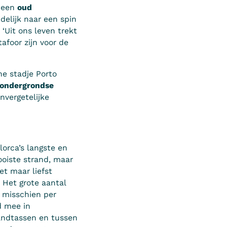
p een
oud
idelijk naar een spin
‘Uit ons leven trekt
afoor zijn voor de
ne stadje Porto
 ondergrondse
nvergetelijke
lorca’s langste en
oiste strand, maar
het maar liefst
. Het grote aantal
 misschien per
d mee in
andtassen en tussen