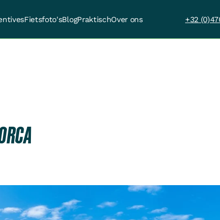
entives
Fietsfoto's
Blog
Praktisch
Over ons
+32 (0)47
LORCA