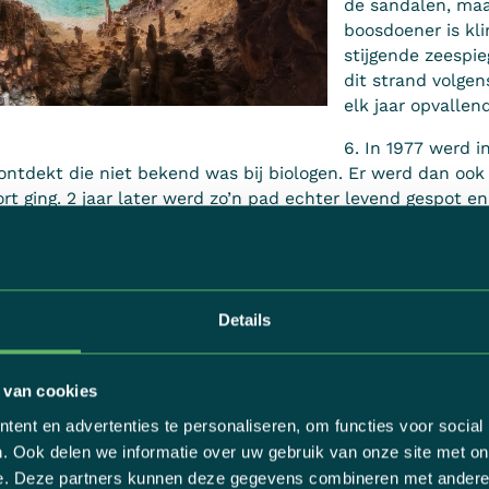
de sandalen, maa
boosdoener is kl
stijgende zeespie
dit strand volge
elk jaar opvalle
6. In 1977 werd i
 ontdekt die niet bekend was bij biologen. Er werd dan oo
rt ging. 2 jaar later werd zo’n pad echter levend gespot en 
eft uitsluitend in het Tramuntana-gebergte en heeft een zee
jk tussen rotsen kan kruipen. Er zouden maar 1000 padden
ó-festival in Sóller, dat elk jaar plaatsvindt in mei, doet d
a, verkleed als piraten. De
bijzondere traditie
, die aan ee
Details
t voor de kracht en het groepsgevoel van Mallorca. Vuurwer
ken dit dorpsfeest af.
 van cookies
 werd Mallorca eeuwen geleden geteisterd door een
draak 
ent en advertenties te personaliseren, om functies voor social
n en rioleringen van het eiland leefde
. De draak zou eigen
. Ook delen we informatie over uw gebruik van onze site met on
dood werd door de ridder Bartomeu Coch. Vandaag is de m
e. Deze partners kunnen deze gegevens combineren met andere i
 in het Museu Diocesà in Palma. Of de legende waar is, lat