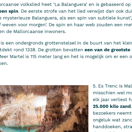
lorcaanse volkslied heet ‘La Balanguera’ en is gebaseerd o
een spin
. De eerste strofe van het lied verwijst dan ook du
 mysterieuze Balanguera, als een spin van subtiele kunst’, 
tof weven voor morgen’. De spin en haar web zouden een met
en de Mallorcaanse inwoners.
is een ondergronds grottenstelsel in de buurt van het klei
ntdekt rond 1338. De grotten bevatten
een van de grootste
Meer Martel is 115 meter lang en het is mogelijk om er een o
ken.
5. Es Trenc is Mal
misschien wel mo
elk jaar verliest 
25.000 kilo zand
bezoekers neemt
ongeluk wat zan
handdoeken, str