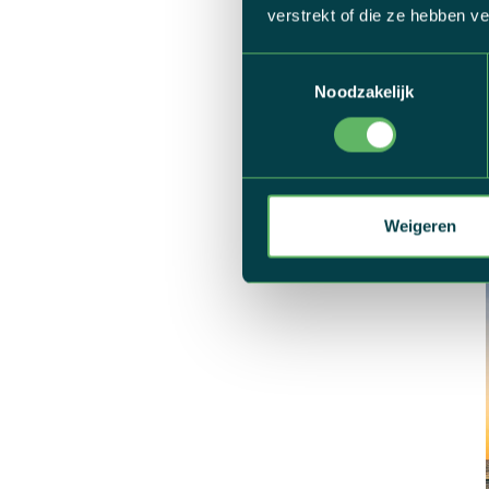
verstrekt of die ze hebben v
VERKEN DE SCH
Toestemmingsselectie
Noodzakelijk
Volgende keer dat je
grootste Baleareneil
over het fietsparadi
meereist. Raadplee
cycling with a smile
Weigeren