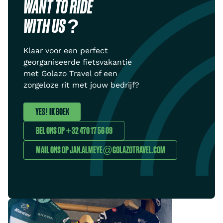
WANT TO RIDE
WITH US ?
Klaar voor een perfect
georganiseerde fietsvakantie
met Golazo Travel of een
zorgeloze rit met jouw bedrijf?
YES! IK BOEK
BEL ONS OP +32 470 17 56 09
MAIL ONS OP JAN.ALMEYE@GOLAZOTRAVEL.COM