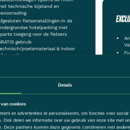
et technische bijstand en
evoorrading.
EXCLU
fgesloten fietsenstallingen in de
ondergrondse hotelparking met
parte toegang voor de fietsers
An
GRATIS gebruik
Va
echnisch/poetsmateriaal & indoor
Fu
bike wash
Pe
RATIS wasdienst wielerkledij
€ 
RATIS Wifi
Details
 van cookies
ent en advertenties te personaliseren, om functies voor social
. Ook delen we informatie over uw gebruik van onze site met on
e. Deze partners kunnen deze gegevens combineren met andere i