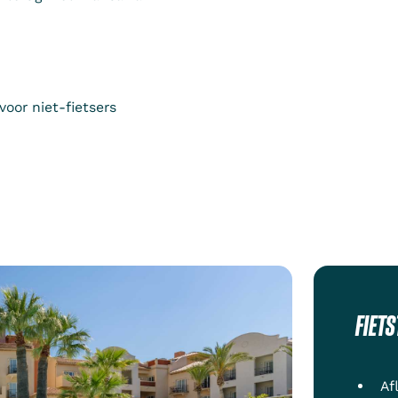
voor niet-fietsers
FIET
Af