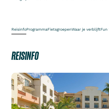
Reisinfo
Programma
Fietsgroepen
Waar je verblijft
Fun 
REISINFO