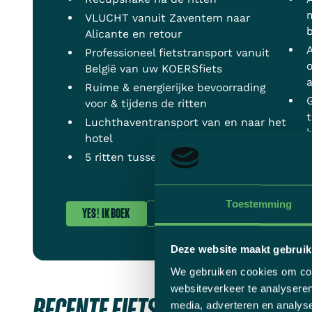
m
VLUCHT vanuit Zaventem naar
b
Alicante en retour
A
Professioneel fietstransport vanuit
België van uw KOERSfiets
a
Ruime & energierijke bevoorrading
voor & tijdens de ritten
t
Luchthaventransport van en naar het
hotel
G
5 ritten tussen de 75 à 130 km
G
Toestemming
YES! IK BOEK
CONTACT
Deze website maakt gebruik
We gebruiken cookies om cont
websiteverkeer te analyseren
RECENTE FIETSFOTO'S
media, adverteren en analys