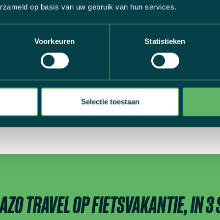
erzameld op basis van uw gebruik van hun services.
es en laat je inspireren.
Voorkeuren
Statistieken
Selectie toestaan
BEKIJK ALLE FIETSFOTO'S
AZO TRAVEL OP FIETSVAKANTIE, IN 3