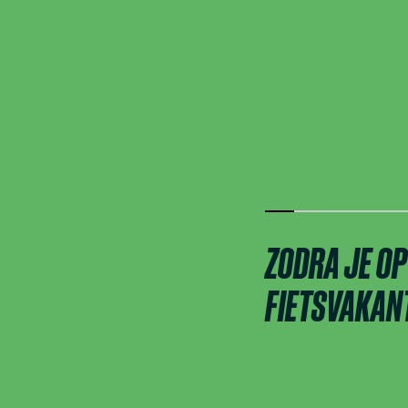
2
3
ZODRA JE OP
FIETSVAKANT