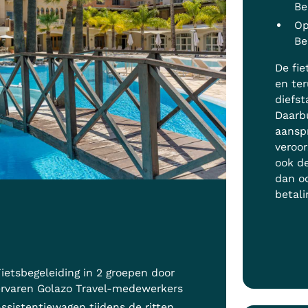
Be
Op
Be
De fie
en ter
diefst
Daarb
aanspr
veroor
ook d
dan o
betali
ietsbegeleiding in 2 groepen door
ervaren Golazo Travel-medewerkers
ssistentiewagen tijdens de ritten