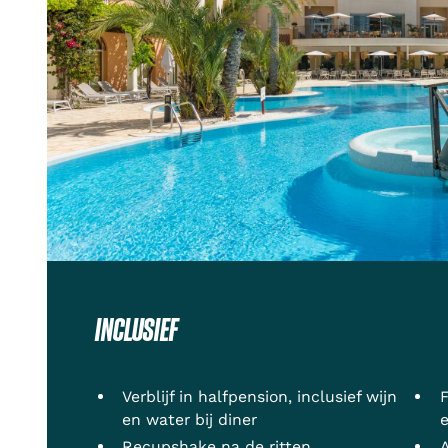
INCLUSIEF
Verblijf in halfpension, inclusief wijn
F
en water bij diner
Recupshake na de ritten
A