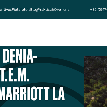
entives
Fietsfoto's
Blog
Praktisch
Over ons
+32 (0)47
 DENIA-
T.E.M.
MARRIOTT LA