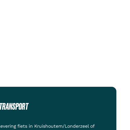
STRANSPORT
levering fiets in Kruishoutem/Londerzeel of