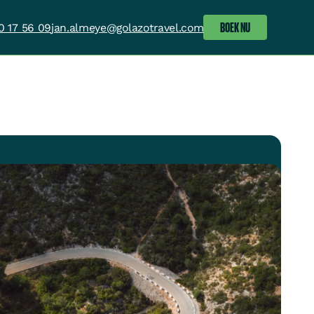
BOEK NU
0 17 56 09
jan.almeye@golazotravel.com