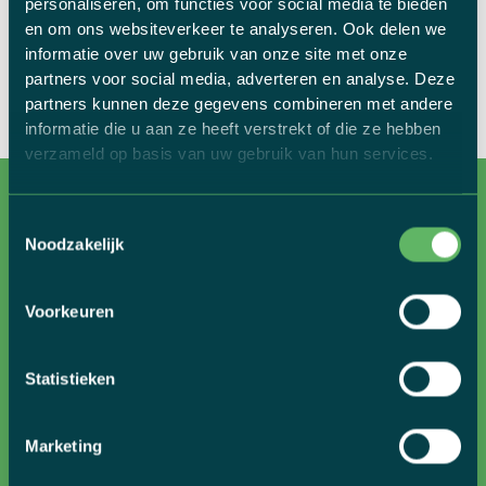
personaliseren, om functies voor social media te bieden
en om ons websiteverkeer te analyseren. Ook delen we
informatie over uw gebruik van onze site met onze
BEKIJK ALLE FIETSFOTO'S
partners voor social media, adverteren en analyse. Deze
partners kunnen deze gegevens combineren met andere
informatie die u aan ze heeft verstrekt of die ze hebben
verzameld op basis van uw gebruik van hun services.
Toestemmingsselectie
Noodzakelijk
Voorkeuren
MET GOLAZO TRAVEL OP FIETSVAKANTIE, IN 3
STAPPEN
Statistieken
Marketing