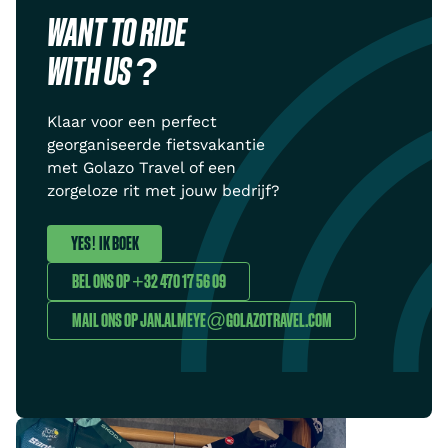
WANT TO RIDE
WITH US ?
Klaar voor een perfect
georganiseerde fietsvakantie
met Golazo Travel of een
zorgeloze rit met jouw bedrijf?
YES! IK BOEK
BEL ONS OP +32 470 17 56 09
MAIL ONS OP JAN.ALMEYE@GOLAZOTRAVEL.COM