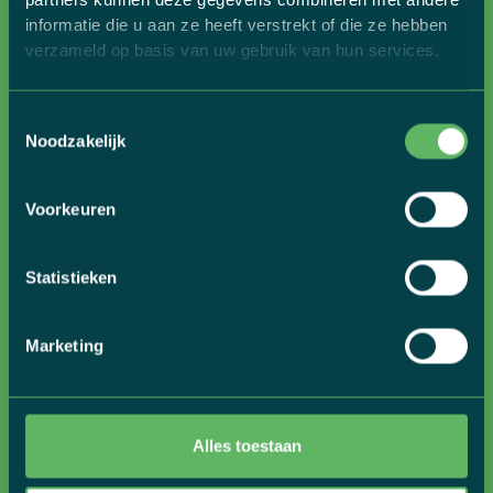
informatie die u aan ze heeft verstrekt of die ze hebben
verzameld op basis van uw gebruik van hun services.
MET GOLAZO TRAVEL OP FIETSVAKANTIE, IN 3
Toestemmingsselectie
Noodzakelijk
STAPPEN
Voorkeuren
Statistieken
Marketing
01
Alles toestaan