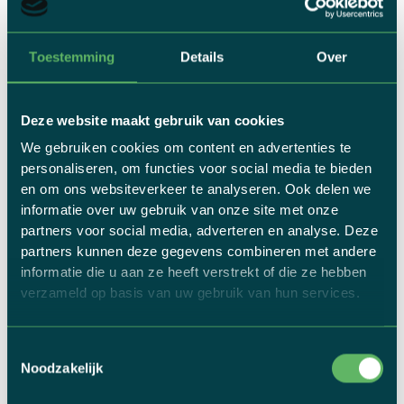
Toestemming
Details
Over
Deze website maakt gebruik van cookies
MALLORCA VOORJAAR 2026
We gebruiken cookies om content en advertenties te
personaliseren, om functies voor social media te bieden
Bekijk de foto's van
en om ons websiteverkeer te analyseren. Ook delen we
Mallorca voorjaar 2026
informatie over uw gebruik van onze site met onze
partners voor social media, adverteren en analyse. Deze
partners kunnen deze gegevens combineren met andere
ONTDEK FOTO'S
informatie die u aan ze heeft verstrekt of die ze hebben
verzameld op basis van uw gebruik van hun services.
Toestemmingsselectie
Noodzakelijk
BEKIJK ALLE FIETSFOTO'S