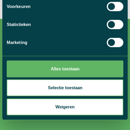
Voorkeuren
Statistieken
Marketing
MET GOLAZO TRAVEL OP FIETSVAKANTIE, IN 3
Alles toestaan
STAPPEN
Selectie toestaan
Weigeren