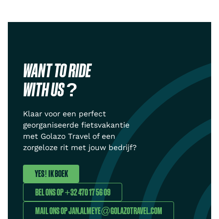
WANT TO RIDE
WITH US ?
Klaar voor een perfect
georganiseerde fietsvakantie
met Golazo Travel of een
zorgeloze rit met jouw bedrijf?
YES! IK BOEK
BEL ONS OP +32 470 17 56 09
MAIL ONS OP JAN.ALMEYE@GOLAZOTRAVEL.COM